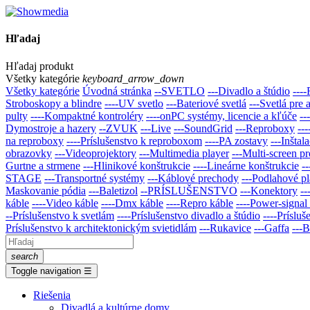
Hľadaj
Hľadaj produkt
Všetky kategórie
keyboard_arrow_down
Všetky kategórie
Úvodná stránka
--SVETLO
---Divadlo a štúdio
----
Stroboskopy a blindre
----UV svetlo
---Bateriové svetlá
---Svetlá pre 
pulty
----Kompaktné kontroléry
----onPC systémy, licencie a kľúče
--
Dymostroje a hazery
--ZVUK
---Live
---SoundGrid
---Reproboxy
--
na reproboxy
----Príslušenstvo k reproboxom
----PA zostavy
---Inštal
obrazovky
---Videoprojektory
---Multimedia player
---Multi-screen p
Gurtne a strmene
---Hlinikové konštrukcie
----Lineárne konštrukcie
-
STAGE
---Transportné systémy
---Káblové prechody
---Podlahové pl
Maskovanie pódia
---Baletizol
--PRÍSLUŠENSTVO
---Konektory
-
káble
----Video káble
----Dmx káble
----Repro káble
----Power-signal
--Prí­slušenstvo k svetlám
----Príslušenstvo divadlo a štúdio
----Príslu
Príslušenstvo k architektonickým svietidlám
---Rukavice
---Gaffa
---B
search
Toggle navigation
☰
Riešenia
Divadlá a kultúrne domy