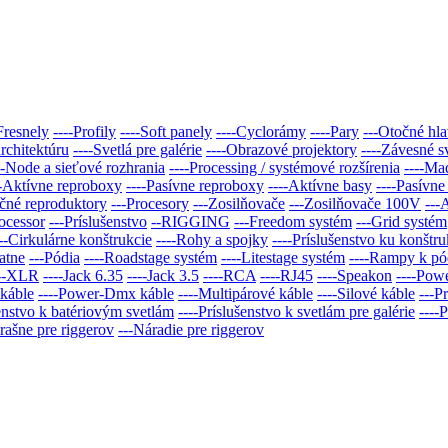
Fresnely
----Profily
----Soft panely
----Cyclorámy
----Pary
---Otočné hl
architektúru
----Svetlá pre galérie
----Obrazové projektory
----Závesné s
--Node a sieťové rozhrania
----Processing / systémové rozšírenia
----Mad
--Aktívne reproboxy
----Pasívne reproboxy
----Aktívne basy
----Pasívne
ačné reproduktory
---Procesory
---Zosilňovače
---Zosilňovače 100V
---
rocessor
---Príslušenstvo
--RIGGING
---Freedom systém
---Grid systém
---Cirkulárne konštrukcie
----Rohy a spojky
----Príslušenstvo ku konštr
atne
---Pódia
----Roadstage systém
----Litestage systém
----Rampy k p
---XLR
----Jack 6.35
----Jack 3.5
----RCA
----RJ45
----Speakon
----Pow
 káble
----Power-Dmx káble
----Multipárové káble
----Silové káble
---P
šenstvo k batériovým svetlám
----Príslušenstvo k svetlám pre galérie
----
rašne pre riggerov
---Náradie pre riggerov