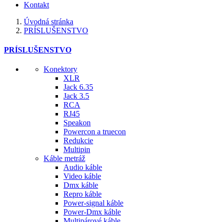
Kontakt
Úvodná stránka
PRÍSLUŠENSTVO
PRÍSLUŠENSTVO
Konektory
XLR
Jack 6.35
Jack 3.5
RCA
RJ45
Speakon
Powercon a truecon
Redukcie
Multipin
Káble metráž
Audio káble
Video káble
Dmx káble
Repro káble
Power-signal káble
Power-Dmx káble
Multipárové káble