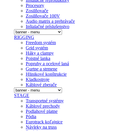
Inštalačné reproduktory
Procesory
Zosilňovače
Zosilňovače 100V
Audio matrix a prehrávače
Inštalačné prí­slušenstvo
RIGGING
Freedom systém
Grid systém
Háky a clampy
Poistné lanka
Popruhy a ocelové laná
Gurtne a strmene
Hlinikové konštrukcie
Kladkostroje
Káblové zberače
STAGE
Transportné systémy
Káblové prechody
Podlahové platne
Pódia
Eurotrack koľajnice
Návleky na truss