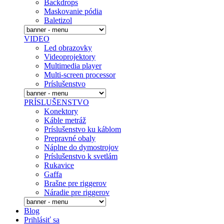
Backdrops
Maskovanie pódia
Baletizol
VIDEO
Led obrazovky
Videoprojektory
Multimedia player
Multi-screen processor
Príslušenstvo
PRÍSLUŠENSTVO
Konektory
Káble metráž
Príslušenstvo ku káblom
Prepravné obaly
Náplne do dymostrojov
Prí­slušenstvo k svetlám
Rukavice
Gaffa
Brašne pre riggerov
Náradie pre riggerov
Blog
Prihlásiť sa