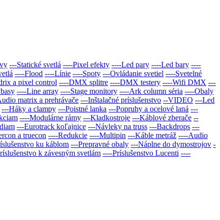
avy
---Statické svetlá
----Pixel efekty
----Led pary
----Led bary
----
vetlá
----Flood
----Línie
----Spoty
---Ovládanie svetiel
----Svetelné
rix a pixel control
----DMX splitre
----DMX testery
----Wifi DMX
---
 basy
----Line array
----Stage monitory
----Ark column séria
----Obaly
Audio matrix a prehrávače
---Inštalačné prí­slušenstvo
--VIDEO
---Led
---Háky a clampy
---Poistné lanka
---Popruhy a ocelové laná
---
ukciam
----Modulárne rámy
---Kladkostroje
---Káblové zberače
--
ódiam
---Eurotrack koľajnice
---Návleky na truss
---Backdrops
---
ercon a truecon
----Redukcie
----Multipin
---Káble metráž
----Audio
ríslušenstvo ku káblom
---Prepravné obaly
---Náplne do dymostrojov
-
Príslušenstvo k závesným svetlám
----Príslušenstvo Lucenti
----