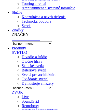
Touring a rental
Architainment a svetelné inštalácie
Služby
Konzultácia a návrh riešenia
Technická podpora
Servis
Značky
ZNAČKY
Produkty
SVETLO
Divadlo a štúdio
Otočné hlavy
Statické svetlá
Bateriové svetlá
Svetlá pre architektúru
Ovládanie svetiel
Dymostroje a hazery
ZVUK
Live
SoundGrid
Reproboxy