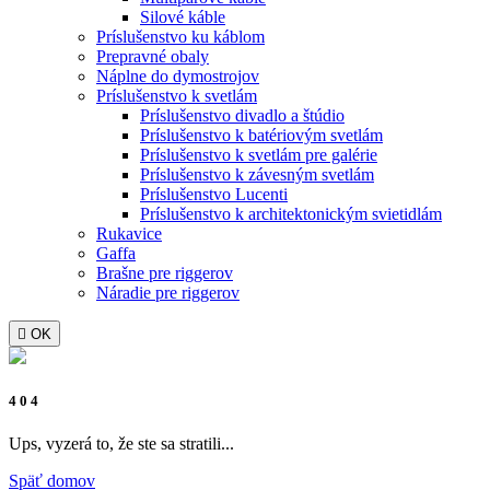
Silové káble
Príslušenstvo ku káblom
Prepravné obaly
Náplne do dymostrojov
Prí­slušenstvo k svetlám
Príslušenstvo divadlo a štúdio
Príslušenstvo k batériovým svetlám
Príslušenstvo k svetlám pre galérie
Príslušenstvo k závesným svetlám
Príslušenstvo Lucenti
Príslušenstvo k architektonickým svietidlám
Rukavice
Gaffa
Brašne pre riggerov
Náradie pre riggerov

OK
4 0 4
Ups, vyzerá to, že ste sa stratili...
Späť domov