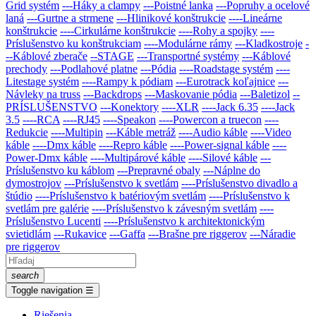
Grid systém
---Háky a clampy
---Poistné lanka
---Popruhy a ocelové
laná
---Gurtne a strmene
---Hlinikové konštrukcie
----Lineárne
konštrukcie
----Cirkulárne konštrukcie
----Rohy a spojky
----
Príslušenstvo ku konštrukciam
----Modulárne rámy
---Kladkostroje
-
--Káblové zberače
--STAGE
---Transportné systémy
---Káblové
prechody
---Podlahové platne
---Pódia
----Roadstage systém
----
Litestage systém
----Rampy k pódiam
---Eurotrack koľajnice
---
Návleky na truss
---Backdrops
---Maskovanie pódia
---Baletizol
--
PRÍSLUŠENSTVO
---Konektory
----XLR
----Jack 6.35
----Jack
3.5
----RCA
----RJ45
----Speakon
----Powercon a truecon
----
Redukcie
----Multipin
---Káble metráž
----Audio káble
----Video
káble
----Dmx káble
----Repro káble
----Power-signal káble
----
Power-Dmx káble
----Multipárové káble
----Silové káble
---
Príslušenstvo ku káblom
---Prepravné obaly
---Náplne do
dymostrojov
---Prí­slušenstvo k svetlám
----Príslušenstvo divadlo a
štúdio
----Príslušenstvo k batériovým svetlám
----Príslušenstvo k
svetlám pre galérie
----Príslušenstvo k závesným svetlám
----
Príslušenstvo Lucenti
----Príslušenstvo k architektonickým
svietidlám
---Rukavice
---Gaffa
---Brašne pre riggerov
---Náradie
pre riggerov
search
Toggle navigation
☰
Riešenia