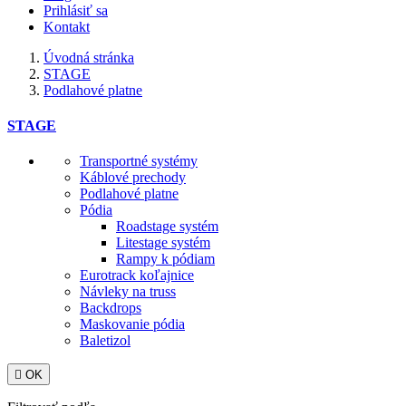
Prihlásiť sa
Kontakt
Úvodná stránka
STAGE
Podlahové platne
STAGE
Transportné systémy
Káblové prechody
Podlahové platne
Pódia
Roadstage systém
Litestage systém
Rampy k pódiam
Eurotrack koľajnice
Návleky na truss
Backdrops
Maskovanie pódia
Baletizol

OK