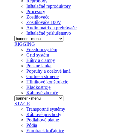
Reproboxy
Inštalačné reproduktory
Procesory
Zosilňovače
Zosilňovače 100V
Audio matrix a prehrávače
Inštalačné prí­slušenstvo
RIGGING
Freedom systém
Grid systém
Háky a clampy
Poistné lanka
Popruhy a ocelové laná
Gurtne a strmene
Hlinikové konštrukcie
Kladkostroje
Káblové zberače
STAGE
Transportné systémy
Káblové prechody
Podlahové platne
Pódia
Eurotrack koľajnice