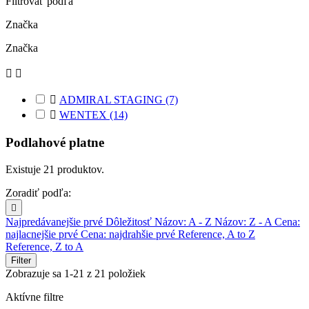
Filtrovať podľa
Značka
Značka



ADMIRAL STAGING
(7)

WENTEX
(14)
Podlahové platne
Existuje 21 produktov.
Zoradiť podľa:

Najpredávanejšie prvé
Dôležitosť
Názov: A - Z
Názov: Z - A
Cena:
najlacnejšie prvé
Cena: najdrahšie prvé
Reference, A to Z
Reference, Z to A
Filter
Zobrazuje sa 1-21 z 21 položiek
Aktívne filtre