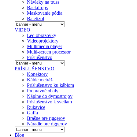
Návleky na truss
Backdrops
Maskovanie pódia
Baletizol
VIDEO
Led obrazovky
Videoprojektory
Multimedia player
Multi-screen processor
Príslušenstvo
PRÍSLUŠENSTVO
Konektory
Káble metráž
Príslušenstvo ku káblom
Prepravné obaly
Náplne do dymostrojov
Prí­slušenstvo k svetlám
Rukavice
Gaffa
Brašne pre riggerov
Náradie pre riggerov
Blog