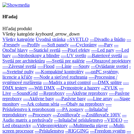
Hľadaj
Hľadaj produkt
Všetky kategórie
keyboard_arrow_down
Všetky kategórie
Úvodná stránka
--SVETLO
---Divadlo a štúdio
---
-Fresnely
----Profily
----Soft panely
----Cyclorámy
----Pary
---
Otočné hlavy
---Statické svetlá
----Pixel efekty
----Led pary
----Led
bary
----Stroboskopy a blindre
----UV svetlo
---Bateriové svetlá
---
Svetlá pre architektúru
----Svetlá pre galérie
----Obrazové projektory
----Závesné svetlá
----Flood
----Línie
----Spoty
---Ovládanie svetiel
-
---Svetelné pulty
----Kompaktné kontroléry
----onPC systémy,
licencie a kľúče
----Node a sieťové rozhrania
----Processing /
systémové rozšírenia
----Madrix a pixel control
----DMX splitre
----
DMX testery
----Wifi DMX
---Dymostroje a hazery
--ZVUK
---
Live
---SoundGrid
---Reproboxy
----Aktívne reproboxy
----Pasívne
reproboxy
----Aktívne basy
----Pasívne basy
----Line array
----Stage
monitory
----Ark column séria
----Obaly na reproboxy
----
Príslušenstvo k reproboxom
----PA zostavy
---Inštalačné
reproduktory
---Procesory
---Zosilňovače
---Zosilňovače 100V
---
Audio matrix a prehrávače
---Inštalačné prí­slušenstvo
--VIDEO
---
Led obrazovky
---Videoprojektory
---Multimedia player
---Multi-
screen processor
---Príslušenstvo
--RIGGING
---Freedom systém
---