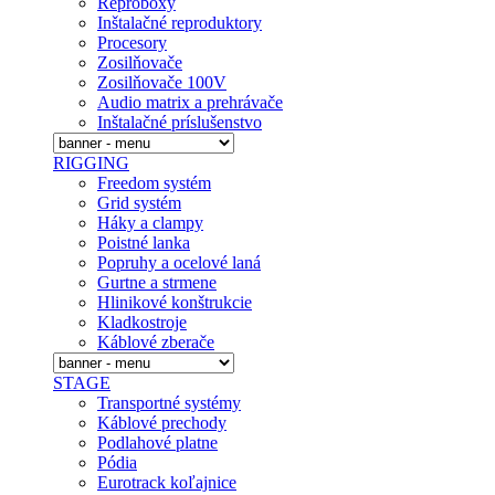
Reproboxy
Inštalačné reproduktory
Procesory
Zosilňovače
Zosilňovače 100V
Audio matrix a prehrávače
Inštalačné prí­slušenstvo
RIGGING
Freedom systém
Grid systém
Háky a clampy
Poistné lanka
Popruhy a ocelové laná
Gurtne a strmene
Hlinikové konštrukcie
Kladkostroje
Káblové zberače
STAGE
Transportné systémy
Káblové prechody
Podlahové platne
Pódia
Eurotrack koľajnice