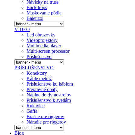
Návleky na truss
Backdrops
Maskovanie pódia
Baletizol
VIDEO
Led obrazovky
Videoprojektory
Multimedia player
Multi-screen processor
Príslušenstvo
PRÍSLUŠENSTVO
Konektory
Káble metráž
Príslušenstvo ku káblom
Prepravné obaly
Náplne do dymostrojov
Prí­slušenstvo k svetlám
Rukavice
Gaffa
Brašne pre riggerov
Náradie pre riggerov
Blog