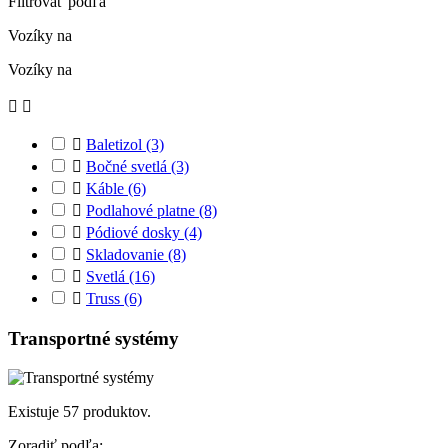
Filtrovať podľa
Vozíky na
Vozíky na



Baletizol
(3)

Bočné svetlá
(3)

Káble
(6)

Podlahové platne
(8)

Pódiové dosky
(4)

Skladovanie
(8)

Svetlá
(16)

Truss
(6)
Transportné systémy
Existuje 57 produktov.
Zoradiť podľa: