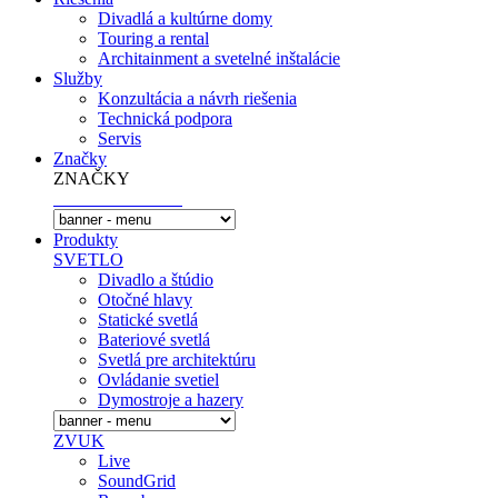
Divadlá a kultúrne domy
Touring a rental
Architainment a svetelné inštalácie
Služby
Konzultácia a návrh riešenia
Technická podpora
Servis
Značky
ZNAČKY
Produkty
SVETLO
Divadlo a štúdio
Otočné hlavy
Statické svetlá
Bateriové svetlá
Svetlá pre architektúru
Ovládanie svetiel
Dymostroje a hazery
ZVUK
Live
SoundGrid