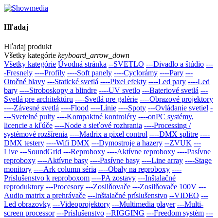
Hľadaj
Hľadaj produkt
Všetky kategórie
keyboard_arrow_down
Všetky kategórie
Úvodná stránka
--SVETLO
---Divadlo a štúdio
---
-Fresnely
----Profily
----Soft panely
----Cyclorámy
----Pary
---
Otočné hlavy
---Statické svetlá
----Pixel efekty
----Led pary
----Led
bary
----Stroboskopy a blindre
----UV svetlo
---Bateriové svetlá
---
Svetlá pre architektúru
----Svetlá pre galérie
----Obrazové projektory
----Závesné svetlá
----Flood
----Línie
----Spoty
---Ovládanie svetiel
-
---Svetelné pulty
----Kompaktné kontroléry
----onPC systémy,
licencie a kľúče
----Node a sieťové rozhrania
----Processing /
systémové rozšírenia
----Madrix a pixel control
----DMX splitre
----
DMX testery
----Wifi DMX
---Dymostroje a hazery
--ZVUK
---
Live
---SoundGrid
---Reproboxy
----Aktívne reproboxy
----Pasívne
reproboxy
----Aktívne basy
----Pasívne basy
----Line array
----Stage
monitory
----Ark column séria
----Obaly na reproboxy
----
Príslušenstvo k reproboxom
----PA zostavy
---Inštalačné
reproduktory
---Procesory
---Zosilňovače
---Zosilňovače 100V
---
Audio matrix a prehrávače
---Inštalačné prí­slušenstvo
--VIDEO
---
Led obrazovky
---Videoprojektory
---Multimedia player
---Multi-
screen processor
---Príslušenstvo
--RIGGING
---Freedom systém
---