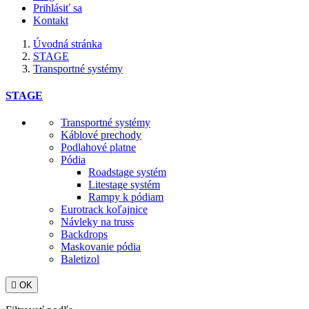
Prihlásiť sa
Kontakt
Úvodná stránka
STAGE
Transportné systémy
STAGE
Transportné systémy
Káblové prechody
Podlahové platne
Pódia
Roadstage systém
Litestage systém
Rampy k pódiam
Eurotrack koľajnice
Návleky na truss
Backdrops
Maskovanie pódia
Baletizol

OK