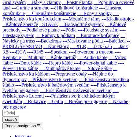
Grid systém
---Háky a clampy
---Poistné lanka
---Popruhy a ocelové
laná
---Gurtne a strmene
---Hlinikové konštrukcie
----Lineárne
konštrukcie
----Cirkulárne konštrukcie
----Rohy a spojky
----
Príslušenstvo ku konštrukciam
----Modulárne rámy
---Kladkostroje
-
--Káblové zberače
--STAGE
---Transportné systémy
---Káblové
prechody
---Podlahové platne
---Pódia
----Roadstage systém
----
Litestage systém
----Rampy k pódiam
---Eurotrack koľajnice
---
Návleky na truss
---Backdrops
---Maskovanie pódia
---Baletizol
--
PRÍSLUŠENSTVO
---Konektory
----XLR
----Jack 6.35
----Jack
3.5
----RCA
----RJ45
----Speakon
----Powercon a truecon
----
Redukcie
----Multipin
---Káble metráž
----Audio káble
----Video
káble
----Dmx káble
----Repro káble
----Power-signal káble
----
Power-Dmx káble
----Multipárové káble
----Silové káble
---
Príslušenstvo ku káblom
---Prepravné obaly
---Náplne do
dymostrojov
---Prí­slušenstvo k svetlám
----Príslušenstvo divadlo a
štúdio
----Príslušenstvo k batériovým svetlám
----Príslušenstvo k
svetlám pre galérie
----Príslušenstvo k závesným svetlám
----
Príslušenstvo Lucenti
----Príslušenstvo k architektonickým
svietidlám
---Rukavice
---Gaffa
---Brašne pre riggerov
---Náradie
pre riggerov
search
Toggle navigation
☰
Riešenia