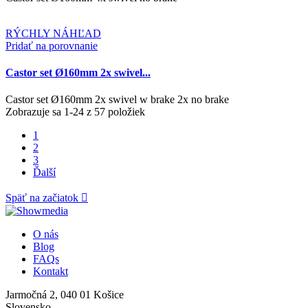
RÝCHLY NÁHĽAD
Pridať na porovnanie
Castor set Ø160mm 2x swivel...
Castor set Ø160mm 2x swivel w brake 2x no brake
Zobrazuje sa 1-24 z 57 položiek
1
2
3
Ďalší
Späť na začiatok

O nás
Blog
FAQs
Kontakt
Jarmočná 2, 040 01 Košice
Slovensko