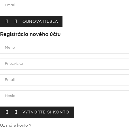


OBNOVA HESLA
Registrácia nového účtu


VYTVORTE SI KONTO
Už máte konto ?