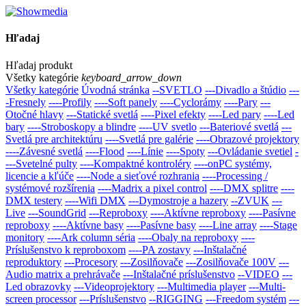
Hľadaj
Hľadaj produkt
Všetky kategórie
keyboard_arrow_down
Všetky kategórie
Úvodná stránka
--SVETLO
---Divadlo a štúdio
---
-Fresnely
----Profily
----Soft panely
----Cyclorámy
----Pary
---
Otočné hlavy
---Statické svetlá
----Pixel efekty
----Led pary
----Led
bary
----Stroboskopy a blindre
----UV svetlo
---Bateriové svetlá
---
Svetlá pre architektúru
----Svetlá pre galérie
----Obrazové projektory
----Závesné svetlá
----Flood
----Línie
----Spoty
---Ovládanie svetiel
-
---Svetelné pulty
----Kompaktné kontroléry
----onPC systémy,
licencie a kľúče
----Node a sieťové rozhrania
----Processing /
systémové rozšírenia
----Madrix a pixel control
----DMX splitre
----
DMX testery
----Wifi DMX
---Dymostroje a hazery
--ZVUK
---
Live
---SoundGrid
---Reproboxy
----Aktívne reproboxy
----Pasívne
reproboxy
----Aktívne basy
----Pasívne basy
----Line array
----Stage
monitory
----Ark column séria
----Obaly na reproboxy
----
Príslušenstvo k reproboxom
----PA zostavy
---Inštalačné
reproduktory
---Procesory
---Zosilňovače
---Zosilňovače 100V
---
Audio matrix a prehrávače
---Inštalačné prí­slušenstvo
--VIDEO
---
Led obrazovky
---Videoprojektory
---Multimedia player
---Multi-
screen processor
---Príslušenstvo
--RIGGING
---Freedom systém
---