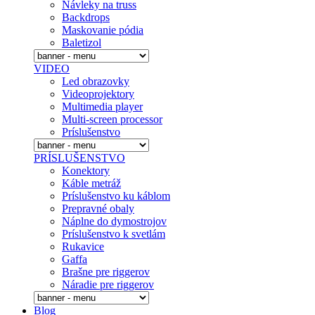
Návleky na truss
Backdrops
Maskovanie pódia
Baletizol
VIDEO
Led obrazovky
Videoprojektory
Multimedia player
Multi-screen processor
Príslušenstvo
PRÍSLUŠENSTVO
Konektory
Káble metráž
Príslušenstvo ku káblom
Prepravné obaly
Náplne do dymostrojov
Prí­slušenstvo k svetlám
Rukavice
Gaffa
Brašne pre riggerov
Náradie pre riggerov
Blog