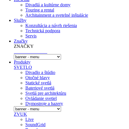
Divadlá a kultúrne domy
Touring a rental
Architainment a svetelné inštalácie
Služby
Konzultácia a návrh riešenia
Technická podpora
Servis
Značky
ZNAČKY
Produkty
SVETLO
Divadlo a štúdio
Otočné hlavy
Statické svetlá
Bateriové svetlá
Svetlá pre architektúru
Ovládanie svetiel
Dymostroje a hazery
ZVUK
Live
SoundGrid