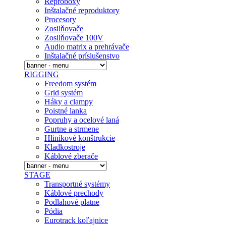
Reproboxy
Inštalačné reproduktory
Procesory
Zosilňovače
Zosilňovače 100V
Audio matrix a prehrávače
Inštalačné prí­slušenstvo
RIGGING
Freedom systém
Grid systém
Háky a clampy
Poistné lanka
Popruhy a ocelové laná
Gurtne a strmene
Hlinikové konštrukcie
Kladkostroje
Káblové zberače
STAGE
Transportné systémy
Káblové prechody
Podlahové platne
Pódia
Eurotrack koľajnice