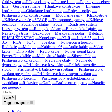
Grid systém
---Háky a clampy
---Poistné lanka
---Popruhy a ocelové
laná
---Gurtne a strmene
---Hlinikové konštrukcie
----Lineárne
konštrukcie
----Cirkulárne konštrukcie
----Rohy a spojky
----
Príslušenstvo ku konštrukciam
----Modulárne rámy
---Kladkostroje
-
--Káblové zberače
--STAGE
---Transportné systémy
---Káblové
prechody
---Podlahové platne
---Pódia
----Roadstage systém
----
Litestage systém
----Rampy k pódiam
---Eurotrack koľajnice
---
Návleky na truss
---Backdrops
---Maskovanie pódia
---Baletizol
--
PRÍSLUŠENSTVO
---Konektory
----XLR
----Jack 6.35
----Jack
3.5
----RCA
----RJ45
----Speakon
----Powercon a truecon
----
Redukcie
----Multipin
---Káble metráž
----Audio káble
----Video
káble
----Dmx káble
----Repro káble
----Power-signal káble
----
Power-Dmx káble
----Multipárové káble
----Silové káble
---
Príslušenstvo ku káblom
---Prepravné obaly
---Náplne do
dymostrojov
---Prí­slušenstvo k svetlám
----Príslušenstvo divadlo a
štúdio
----Príslušenstvo k batériovým svetlám
----Príslušenstvo k
svetlám pre galérie
----Príslušenstvo k závesným svetlám
----
Príslušenstvo Lucenti
----Príslušenstvo k architektonickým
svietidlám
---Rukavice
---Gaffa
---Brašne pre riggerov
---Náradie
pre riggerov
search
Toggle navigation
☰
Riešenia