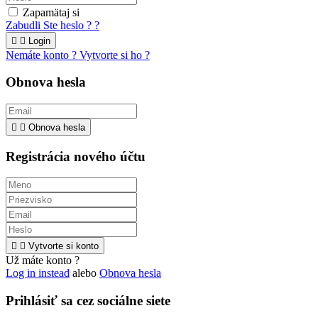
Zapamätaj si
Zabudli Ste heslo ? ?


Login
Nemáte konto ? Vytvorte si ho ?
Obnova hesla


Obnova hesla
Registrácia nového účtu


Vytvorte si konto
Už máte konto ?
Log in instead
alebo
Obnova hesla
Prihlásiť sa cez sociálne siete