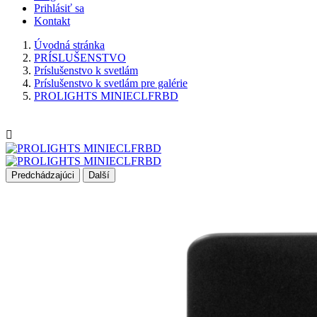
Prihlásiť sa
Kontakt
Úvodná stránka
PRÍSLUŠENSTVO
Prí­slušenstvo k svetlám
Príslušenstvo k svetlám pre galérie
PROLIGHTS MINIECLFRBD

Predchádzajúci
Další