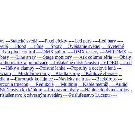
avy
---Statické svetlá
----Pixel efekty
----Led pary
----Led bary
----
vetlá
----Flood
----Línie
----Spoty
---Ovládanie svetiel
----Svetelné
rix a pixel control
----DMX splitre
----DMX testery
----Wifi DMX
---
 basy
----Line array
----Stage monitory
----Ark column séria
----Obaly
Audio matrix a prehrávače
---Inštalačné prí­slušenstvo
--VIDEO
---Led
---Háky a clampy
---Poistné lanka
---Popruhy a ocelové laná
---
ukciam
----Modulárne rámy
---Kladkostroje
---Káblové zberače
--
ódiam
---Eurotrack koľajnice
---Návleky na truss
---Backdrops
---
ercon a truecon
----Redukcie
----Multipin
---Káble metráž
----Audio
ríslušenstvo ku káblom
---Prepravné obaly
---Náplne do dymostrojov
-
Príslušenstvo k závesným svetlám
----Príslušenstvo Lucenti
----