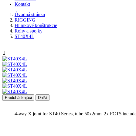
Kontakt
Úvodná stránka
RIGGING
Hlinikové konštrukcie
Rohy a spojky
ST40X4L

Predchádzajúci
Další
4-way X joint for ST40 Series, tube 50x2mm, 2x FCT5 include