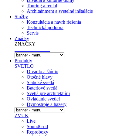
Divadlá a kultúrne domy
Touring a rental
Architainment a svetelné inštalácie
Služby
Konzultácia a návrh riešenia
Technická podpora
Servis
Značky
ZNAČKY
Produkty
SVETLO
Divadlo a štúdio
Otočné hlavy
Statické svetlá
Bateriové svetlá
Svetlá pre architektúru
Ovládanie svetiel
Dymostroje a hazery
ZVUK
Live
SoundGrid
Reproboxy