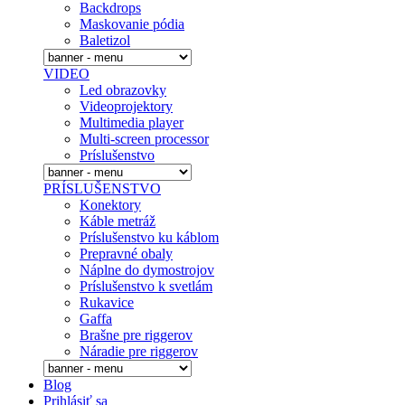
Backdrops
Maskovanie pódia
Baletizol
VIDEO
Led obrazovky
Videoprojektory
Multimedia player
Multi-screen processor
Príslušenstvo
PRÍSLUŠENSTVO
Konektory
Káble metráž
Príslušenstvo ku káblom
Prepravné obaly
Náplne do dymostrojov
Prí­slušenstvo k svetlám
Rukavice
Gaffa
Brašne pre riggerov
Náradie pre riggerov
Blog
Prihlásiť sa