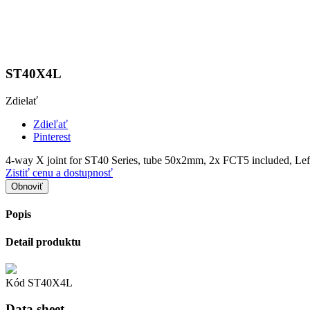
ST40X4L
Zdielať
Zdieľať
Pinterest
4-way X joint for ST40 Series, tube 50x2mm, 2x FCT5 included, Lef
Zistiť cenu a dostupnosť
Popis
Detail produktu
Kód
ST40X4L
Data sheet