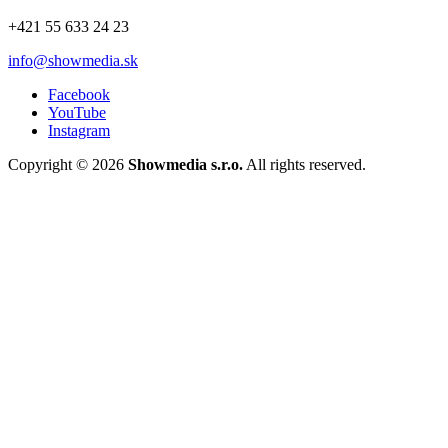
+421 55 633 24 23
info@showmedia.sk
Facebook
YouTube
Instagram
Copyright © 2026
Showmedia s.r.o.
All rights reserved.
×
Prihlásiť sa cez sociálne siete
Existing Account Login
Prihláste sa do svojho účtu
Zapamätaj si
Zabudli Ste heslo ? ?


Login