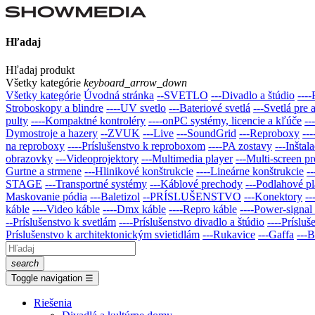
Hľadaj
Hľadaj produkt
Všetky kategórie
keyboard_arrow_down
Všetky kategórie
Úvodná stránka
--SVETLO
---Divadlo a štúdio
----
Stroboskopy a blindre
----UV svetlo
---Bateriové svetlá
---Svetlá pre 
pulty
----Kompaktné kontroléry
----onPC systémy, licencie a kľúče
--
Dymostroje a hazery
--ZVUK
---Live
---SoundGrid
---Reproboxy
--
na reproboxy
----Príslušenstvo k reproboxom
----PA zostavy
---Inštal
obrazovky
---Videoprojektory
---Multimedia player
---Multi-screen p
Gurtne a strmene
---Hlinikové konštrukcie
----Lineárne konštrukcie
-
STAGE
---Transportné systémy
---Káblové prechody
---Podlahové pl
Maskovanie pódia
---Baletizol
--PRÍSLUŠENSTVO
---Konektory
-
káble
----Video káble
----Dmx káble
----Repro káble
----Power-signal
--Prí­slušenstvo k svetlám
----Príslušenstvo divadlo a štúdio
----Príslu
Príslušenstvo k architektonickým svietidlám
---Rukavice
---Gaffa
---B
search
Toggle navigation
☰
Riešenia