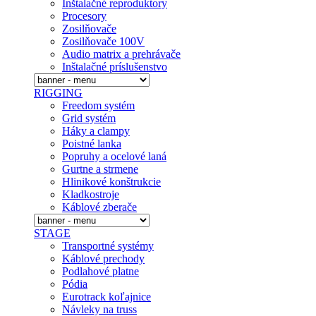
Inštalačné reproduktory
Procesory
Zosilňovače
Zosilňovače 100V
Audio matrix a prehrávače
Inštalačné prí­slušenstvo
RIGGING
Freedom systém
Grid systém
Háky a clampy
Poistné lanka
Popruhy a ocelové laná
Gurtne a strmene
Hlinikové konštrukcie
Kladkostroje
Káblové zberače
STAGE
Transportné systémy
Káblové prechody
Podlahové platne
Pódia
Eurotrack koľajnice
Návleky na truss