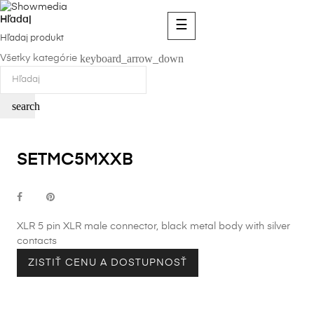
Hľadaj
Toggle
☰
navigation
Hľadaj produkt
keyboard_arrow_down
Všetky kategórie
search
SETMC5MXXB
XLR 5 pin XLR male connector, black metal body with silver
contacts
ZISTIŤ CENU A DOSTUPNOSŤ