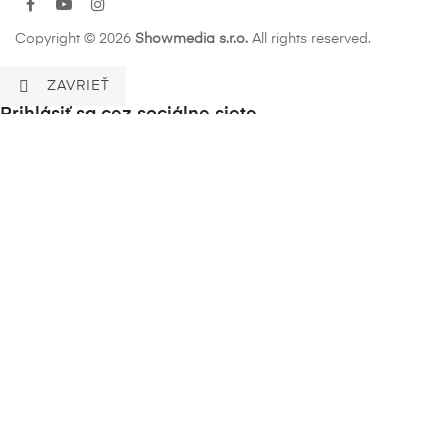
Facebook
YouTube
Instagram
Copyright © 2026
Showmedia s.r.o.
All rights reserved.

ZAVRIEŤ
Prihlásiť sa cez sociálne siete
Existing Account Login
Prihláste sa do svojho účtu
Zabudli Ste heslo ? ?
Zapamätaj si


LOGIN
Nemáte konto ? Vytvorte si ho ?