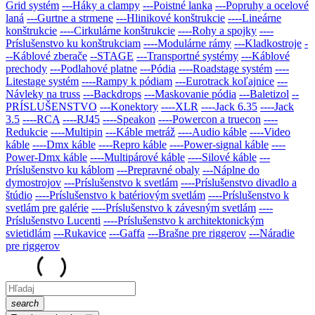
Grid systém
---Háky a clampy
---Poistné lanka
---Popruhy a ocelové
laná
---Gurtne a strmene
---Hlinikové konštrukcie
----Lineárne
konštrukcie
----Cirkulárne konštrukcie
----Rohy a spojky
----
Príslušenstvo ku konštrukciam
----Modulárne rámy
---Kladkostroje
-
--Káblové zberače
--STAGE
---Transportné systémy
---Káblové
prechody
---Podlahové platne
---Pódia
----Roadstage systém
----
Litestage systém
----Rampy k pódiam
---Eurotrack koľajnice
---
Návleky na truss
---Backdrops
---Maskovanie pódia
---Baletizol
--
PRÍSLUŠENSTVO
---Konektory
----XLR
----Jack 6.35
----Jack
3.5
----RCA
----RJ45
----Speakon
----Powercon a truecon
----
Redukcie
----Multipin
---Káble metráž
----Audio káble
----Video
káble
----Dmx káble
----Repro káble
----Power-signal káble
----
Power-Dmx káble
----Multipárové káble
----Silové káble
---
Príslušenstvo ku káblom
---Prepravné obaly
---Náplne do
dymostrojov
---Prí­slušenstvo k svetlám
----Príslušenstvo divadlo a
štúdio
----Príslušenstvo k batériovým svetlám
----Príslušenstvo k
svetlám pre galérie
----Príslušenstvo k závesným svetlám
----
Príslušenstvo Lucenti
----Príslušenstvo k architektonickým
svietidlám
---Rukavice
---Gaffa
---Brašne pre riggerov
---Náradie
pre riggerov
search