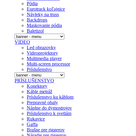
Pódia
Eurotrack koľajnice
Návleky na truss
Backdrops
Maskovanie pódia
Baletizol
VIDEO
Led obrazovky
Videoprojektory
Multimedia player
Multi-screen processor
Príslušenstvo
PRÍSLUŠENSTVO
Konektory
Káble metráž
Príslušenstvo ku káblom
Prepravné obaly
Náplne do dymostrojov
Prí­slušenstvo k svetlám
Rukavice
Gaffa
Brašne pre riggerov
Náradie pre riggerov