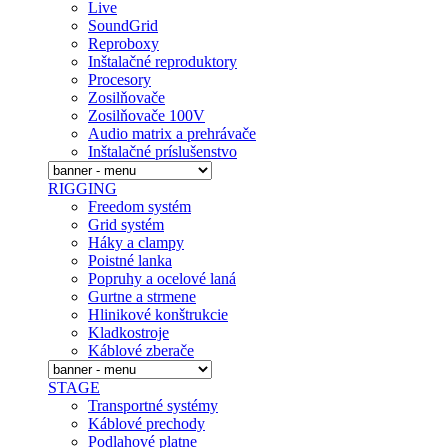
Live
SoundGrid
Reproboxy
Inštalačné reproduktory
Procesory
Zosilňovače
Zosilňovače 100V
Audio matrix a prehrávače
Inštalačné prí­slušenstvo
RIGGING
Freedom systém
Grid systém
Háky a clampy
Poistné lanka
Popruhy a ocelové laná
Gurtne a strmene
Hlinikové konštrukcie
Kladkostroje
Káblové zberače
STAGE
Transportné systémy
Káblové prechody
Podlahové platne