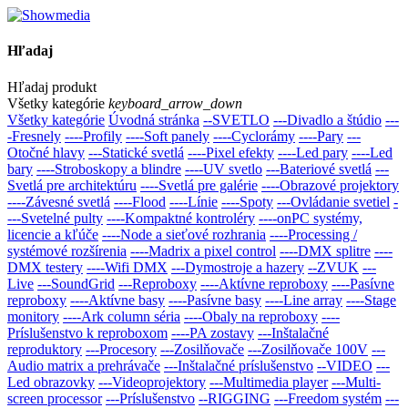
Hľadaj
Hľadaj produkt
Všetky kategórie
keyboard_arrow_down
Všetky kategórie
Úvodná stránka
--SVETLO
---Divadlo a štúdio
---
-Fresnely
----Profily
----Soft panely
----Cyclorámy
----Pary
---
Otočné hlavy
---Statické svetlá
----Pixel efekty
----Led pary
----Led
bary
----Stroboskopy a blindre
----UV svetlo
---Bateriové svetlá
---
Svetlá pre architektúru
----Svetlá pre galérie
----Obrazové projektory
----Závesné svetlá
----Flood
----Línie
----Spoty
---Ovládanie svetiel
-
---Svetelné pulty
----Kompaktné kontroléry
----onPC systémy,
licencie a kľúče
----Node a sieťové rozhrania
----Processing /
systémové rozšírenia
----Madrix a pixel control
----DMX splitre
----
DMX testery
----Wifi DMX
---Dymostroje a hazery
--ZVUK
---
Live
---SoundGrid
---Reproboxy
----Aktívne reproboxy
----Pasívne
reproboxy
----Aktívne basy
----Pasívne basy
----Line array
----Stage
monitory
----Ark column séria
----Obaly na reproboxy
----
Príslušenstvo k reproboxom
----PA zostavy
---Inštalačné
reproduktory
---Procesory
---Zosilňovače
---Zosilňovače 100V
---
Audio matrix a prehrávače
---Inštalačné prí­slušenstvo
--VIDEO
---
Led obrazovky
---Videoprojektory
---Multimedia player
---Multi-
screen processor
---Príslušenstvo
--RIGGING
---Freedom systém
---